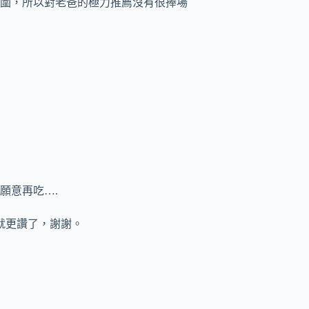
圍，所以對老爸的極力推薦沒有很捧場
願意再吃….
就更讚了，謝謝。