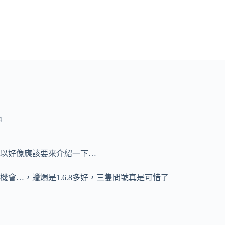
4
以好像應該要來介紹一下…
會…，蠟燭是1.6.8多好，三隻問號真是可惜了