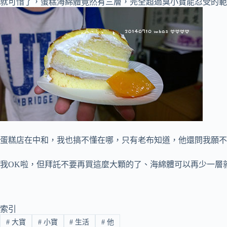
就可惜了，蛋糕海綿體竟然有三層，完全超過臭小寶能忍受的範
蛋糕店在中和，我也搞不懂在哪，只有老布知道，他還問我願不
我OK啦，但拜託不要再買這麼大顆的了、海綿體可以再少一層
索引
#
大寶
#
小寶
#
生活
#
他