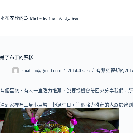
跳
至
主
米布安欣的窩 Michelle.Brian.Andy.Sean
要
內
容
鋪了布丁的蛋糕
smalllan@gmail.com
2014-07-16
有渺茫夢想的201
有個蛋糕，有人一直強力推薦，說要找機會帶回來分享我們，所
遇到家裡有三隻小巨蟹一起過生日，這個強力推薦的人終於逮到機