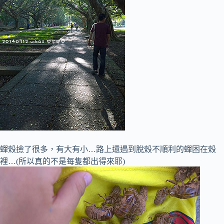
蟬殼撿了很多，有大有小…路上還遇到脫殼不順利的蟬困在殼
裡…(所以真的不是每隻都出得來耶)