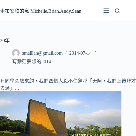
跳
至
米布安欣的窩 Michelle.Brian.Andy.Sean
主
要
內
容
20年
smalllan@gmail.com
2014-07-14
有渺茫夢想的2014
有同學突然來約，我們四個人忍不住驚呼「天阿，我們上禮拜才
去過」…