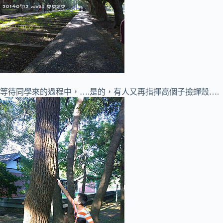
等待同學來的過程中，….是的，有人又再指揮高個子撿蟬殼….