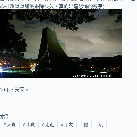
心裡還默默加減乘除很久，真的是這恐怖的數字)
20年，天阿。
索引
#
大寶
#
小寶
#
走走
#
朋友
#
他
#
玩