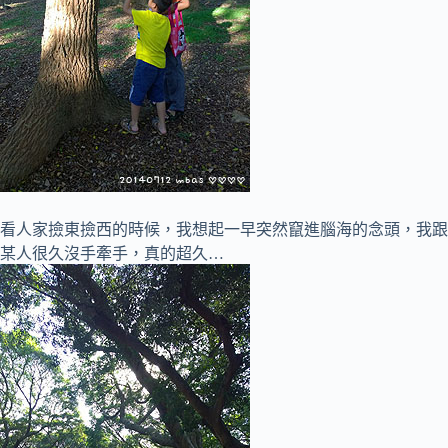
看人家撿東撿西的時候，我想起一早突然竄進腦海的念頭，我跟
某人很久沒手牽手，真的超久…