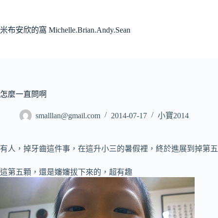
跳
至
主
米布安欣的窩 Michelle.Brian.Andy.Sean
要
內
容
怎麼一直問啊
smalllan@gmail.com
2014-07-17
小寶2014
有人，掉牙齒這件事，在這升小三的暑假裡，終於進展到掉第五
這第五顆，還是嬸嬸拔下來的，超有趣