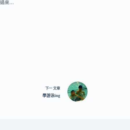
過來…
下一
文章
學游泳ing