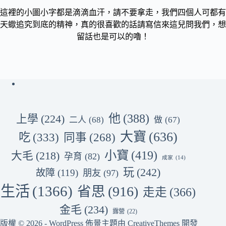
這裡的小圖小字都是滴滴血汗，請不要拿走，我們四個人可都有
天蠍追究到底的精神，真的很喜歡的話請寫信來這兒問我們，想
留話也是可以的嚕！
他
(388)
上學
(224)
二人
(68)
做
(67)
大寶
(636)
吃
(333)
同事
(268)
小寶
(419)
大毛
(218)
孕育
(82)
成家
(14)
玩
(242)
故障
(119)
朋友
(97)
生活
(1366)
省思
(916)
走走
(366)
金毛
(234)
露營
(22)
版權 © 2026 - WordPress 佈景主題由
CreativeThemes
開發