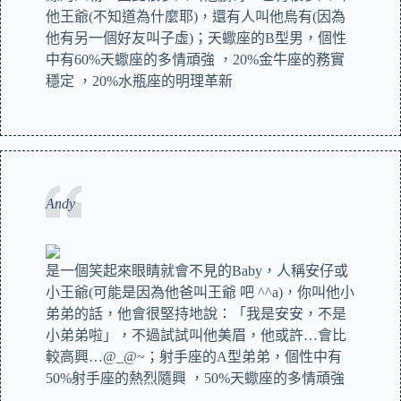
他王爺(不知道為什麼耶)，還有人叫他烏有(因為
他有另一個好友叫子虛)；天蠍座的B型男，個性
中有60%天蠍座的多情頑強 ，20%金牛座的務實
穩定 ，20%水瓶座的明理革新
Andy
是一個笑起來眼睛就會不見的Baby，人稱安仔或
小王爺(可能是因為他爸叫王爺 吧 ^^a)，你叫他小
弟弟的話，他會很堅持地說：「我是安安，不是
小弟弟啦」，不過試試叫他美眉，他或許…會比
較高興…@_@~；射手座的A型弟弟，個性中有
50%射手座的熱烈隨興 ，50%天蠍座的多情頑強