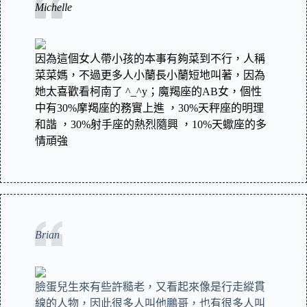
Michelle
因為這個女人帶小孩的本事有夠菜到不行，人稱
菜菜媽，不過更多人小蘭長小蘭短地叫著，因為
她太喜歡看柯南了 ^_^y；魔羯座的AB女，個性
中有30%摩羯座的務實上進 ，30%天秤座的明理
和諧 ，30%射手座的熱烈隨興 ，10%天蠍座的多
情頑強
Brian
臉蛋兒生來有些許糙老，又看起來像是行走縱貫
線的人物，因此很多人叫他鵬哥，也有很多人叫