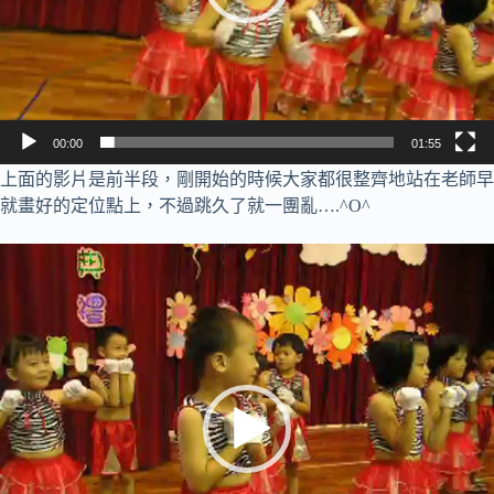
00:00
01:55
上面的影片是前半段，剛開始的時候大家都很整齊地站在老師早
就畫好的定位點上，不過跳久了就一團亂….^O^
視
訊
播
放
器