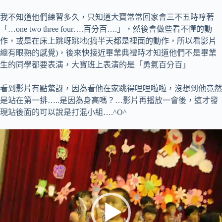
我不知道他們練習多久，只知道大寶常常回家會三不五時哼著
「…one two three four….百分百….」，然後會做些看不懂的動
作，或是在床上跳呀跳地(搞半天都是裡面的動作，所以看影片
總有眼熟的感覺)，後來快接近畢業典禮時才知道他們不是畢業
生的同學都要表演，大寶班上表演的是「勇氣百分百」
看到影片有點驚訝，因為看他在家跳得哩哩啦啦，沒想到他竟然
是站在第一排…..是因為身高嗎？…影片再播放一會後，這才發
現站後面的可以說是打混小組….^O^
視
訊
播
放
器