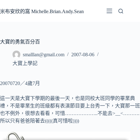
跳
至
米布安欣的窩 Michelle.Brian.Andy.Sean
主
要
內
容
大寶的勇氣百分百
smalllan@gmail.com
2007-08-06
大寶上學記
20070720／4歲7月
這一天是大寶下學期的最後一天，也是同校大班同學的畢業典
禮，不是畢業生的班級都有表演節目要上台秀一下，大寶那一班
也不例外，很想去看看，可惜………………..不能去>__<……….
所以只有爸爸陪著去(((((真可惜啦))))