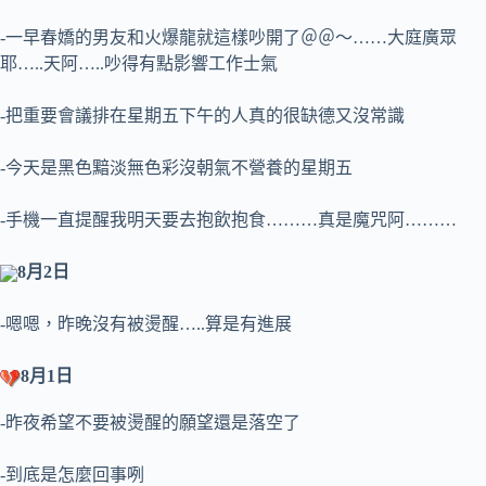
-一早春嬌的男友和火爆龍就這樣吵開了＠＠～……大庭廣眾
耶…..天阿…..吵得有點影響工作士氣
-把重要會議排在星期五下午的人真的很缺德又沒常識
-今天是黑色黯淡無色彩沒朝氣不營養的星期五
-手機一直提醒我明天要去抱飲抱食………真是魔咒阿………
8月2日
-嗯嗯，昨晚沒有被燙醒…..算是有進展
8月1日
-昨夜希望不要被燙醒的願望還是落空了
-到底是怎麼回事咧