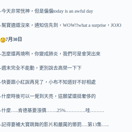
-今天非常恍神，但是偏偏today is an awful day
-幫寶適還沒來，通知信先到，WOW!!what a surprise，JOJO
7月30日
-怎麼還再燒咧，你變成肺炎，我們可是會哭出來
-週末完全不能動，更別說去高榮一下下
-快要跟小紅說再見了，小布不知道好不好相處
-什麼時後可以一覺到天亮，這願望還挺奢侈的
-什麼…..肯德基要漲價…….25%………….哇………
-記得要補大寶跳舞的影片和嚴厲的懲罰….第13集…..