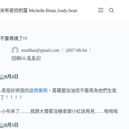
跳
至
米布安欣的窩 Michelle.Brian.Andy.Sean
主
要
內
容
不要再燒了!!!
smalllan@gmail.com
2007-08-04
回鍋OL亂亂記
8月4日
-真是好誇張的
盜用案例
，葛蘿要加油但不要再為他們生氣
了！！！！
-小布來了…….我跟大寶都沒機會跟小紅說再見……嗚嗚嗚
8月3日