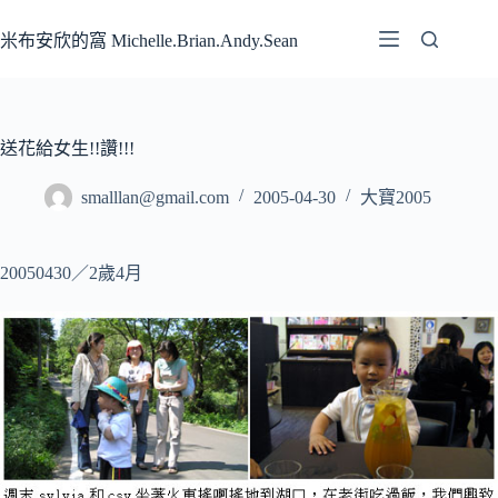
跳
至
米布安欣的窩 Michelle.Brian.Andy.Sean
主
要
內
容
送花給女生!!讚!!!
smalllan@gmail.com
2005-04-30
大寶2005
20050430／2歲4月