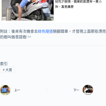
附註：後來有次機會去
綠色隧道
騎腳踏車，才發現上面那些漂亮
的樹叫做菩提樹 ^^
索引
#
大寶
上一
下一