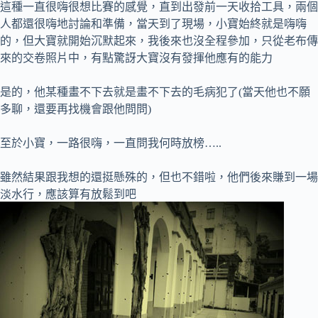
這種一直很嗨很想比賽的感覺，直到出發前一天收拾工具，兩個
人都還很嗨地討論和準備，當天到了現場，小寶始終就是嗨嗨
的，但大寶就開始沉默起來，我後來也沒全程參加，只從老布傳
來的交卷照片中，有點驚訝大寶沒有發揮他應有的能力
是的，他某種畫不下去就是畫不下去的毛病犯了(當天他也不願
多聊，還要再找機會跟他問問)
至於小寶，一路很嗨，一直問我何時放榜…..
雖然結果跟我想的還挺懸殊的，但也不錯啦，他們後來賺到一場
淡水行，應該算有放鬆到吧