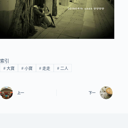
索引
#
大寶
#
小寶
#
走走
#
二人
上一
下一