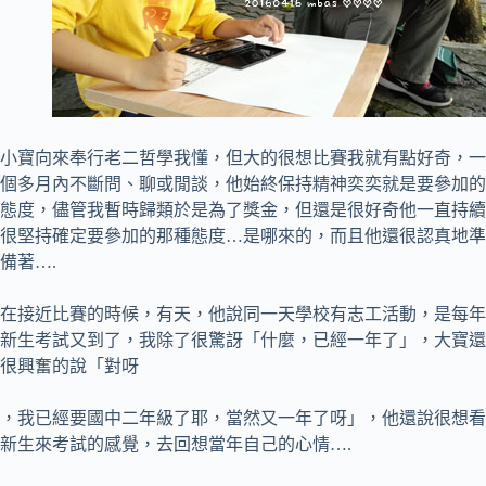
小寶向來奉行老二哲學我懂，但大的很想比賽我就有點好奇，一
個多月內不斷問、聊或閒談，他始終保持精神奕奕就是要參加的
態度，儘管我暫時歸類於是為了獎金，但還是很好奇他一直持續
很堅持確定要參加的那種態度…是哪來的，而且他還很認真地準
備著….
在接近比賽的時候，有天，他說同一天學校有志工活動，是每年
新生考試又到了，我除了很驚訝「什麼，已經一年了」，大寶還
很興奮的說「對呀
，我已經要國中二年級了耶，當然又一年了呀」，他還說很想看
新生來考試的感覺，去回想當年自己的心情….