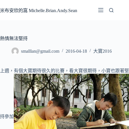
跳
至
米布安欣的窩 Michelle.Brian.Andy.Sean
主
要
內
容
熱情無法堅持
smalllan@gmail.com
2016-04-18
大寶2016
上週，有個大寶期待很久的比賽
，看大寶很期待，小寶也跟著堅
持參加