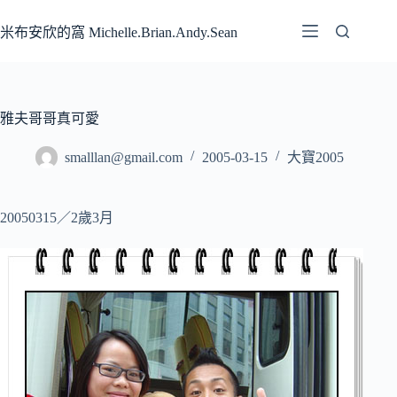
跳
至
米布安欣的窩 Michelle.Brian.Andy.Sean
主
要
內
容
雅夫哥哥真可愛
smalllan@gmail.com
2005-03-15
大寶2005
20050315／2歲3月