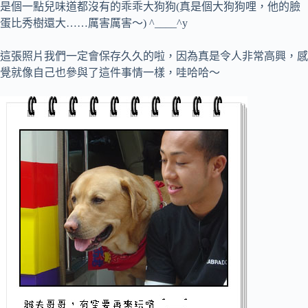
是個一點兒味道都沒有的乖乖大狗狗(真是個大狗狗哩，他的臉
蛋比秀樹還大……厲害厲害～) ^____^y
這張照片我們一定會保存久久的啦，因為真是令人非常高興，感
覺就像自己也參與了這件事情一樣，哇哈哈～