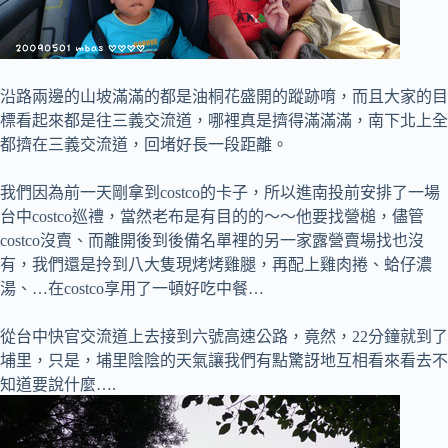
沿路兩邊的山坡滿滿的都是油桐花盛開的蹤跡唷，而且大家的目
標看起來都是往三義交流道，哪裡真是擠得滿滿滿，南下北上全
都擠在三義交流道，回堵好長一段距離。
我們因為前一天剛拿到costco的卡子，所以進南投前安排了一場
台中costco巡禮，當然老布是有目的的～～他要找營槌，儘管
costco沒賣、而離開後到後備名單裡的另一家露營賣場找也沒
有，我們還是拎到八大隻現烤烤雞腿，再配上雞肉捲、蛤仔濃
湯、…在costco享用了一頓好吃中餐…
從台中快官交流道上去接到六號高速公路，竟然，22分鐘就到了
埔里，只是，埔里陰陰的天氣讓我們有點驚訝地互相看來看去不
知道要說什麼….