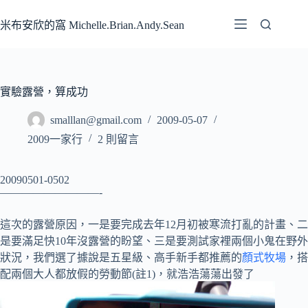
跳
至
米布安欣的窩 Michelle.Brian.Andy.Sean
主
要
內
容
實驗露營，算成功
smalllan@gmail.com
2009-05-07
2009一家行
2 則留言
20090501-0502
—————————-
這次的露營原因，一是要完成去年12月初被寒流打亂的計畫、二
是要滿足快10年沒露營的盼望、三是要測試家裡兩個小鬼在野外
狀況，我們選了據說是五星級、高手新手都推薦的
顏式牧場
，搭
配兩個大人都放假的勞動節(註1)，就浩浩蕩蕩出發了