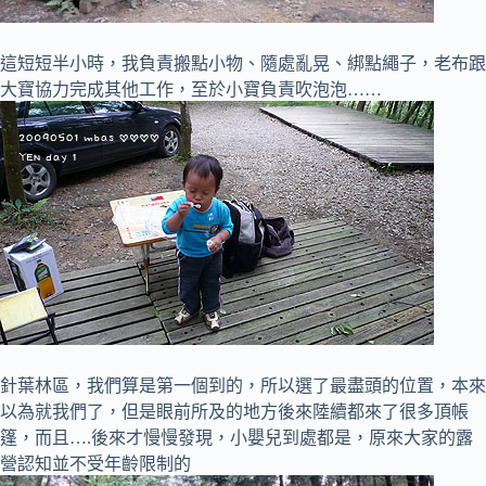
這短短半小時，我負責搬點小物、隨處亂晃、綁點繩子，老布跟
大寶協力完成其他工作，至於小寶負責吹泡泡……
針葉林區，我們算是第一個到的，所以選了最盡頭的位置，本來
以為就我們了，但是眼前所及的地方後來陸續都來了很多頂帳
篷，而且….後來才慢慢發現，小嬰兒到處都是，原來大家的露
營認知並不受年齡限制的