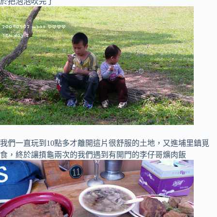
於把泡泡吹完了
我們一直玩到10點多才離開這片很舒服的土地，又進埔里鎮覓
食，終於讓摃龜兩次的我們遇到有開門的李仔哥爌肉飯