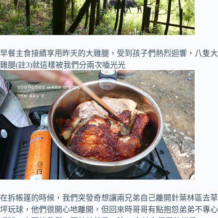
早餐主食接續享用昨天的大雞腿，受到孩子們熱烈迴響，八隻大
雞腿(註3)就這樣被我們分兩次嗑光光
在拆帳篷的時候，我們突發奇想讓兩兄弟自己離開針葉林區去草
坪玩球，他們很開心地離開，但回來時哥哥有點抱怨弟弟不專心