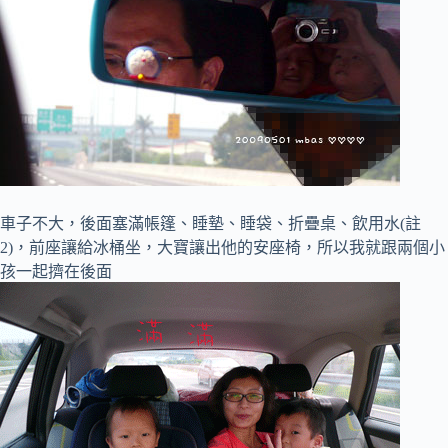
車子不大，後面塞滿帳篷、睡墊、睡袋、折疊桌、飲用水(註
2)，前座讓給冰桶坐，大寶讓出他的安座椅，所以我就跟兩個小
孩一起擠在後面