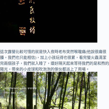
這次露營比較可惜的就是快入夜時老布突然喉嚨痛(他說很痛很
腫，我們也只能相信)，加上小孩玩得也很累，看完螢火蟲清潔
完兩個孩子，我們就入睡了，還好隔天起來等待我們的是和煦的
陽光，帶來的小皮球和吹泡泡的傢伙都派上了用場。