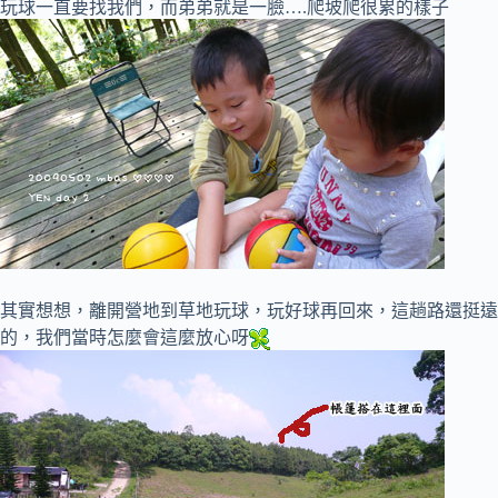
玩球一直要找我們，而弟弟就是一臉….爬坡爬很累的樣子
其實想想，離開營地到草地玩球，玩好球再回來，這趟路還挺遠
的，我們當時怎麼會這麼放心呀