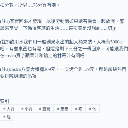
扣分數，所以….75分算有嚕。
(註1)其實回來才發現，以後勞動節如果還有機會一起放假，應
該來享受一下偽頂客族的生活……這次真是沒想到…..切)))
(註2)飲用水我們用一般礦泉水出的超大桶來裝，大概有5000cc
吧，有煮東西也有喝，但還是剩下三分之一帶回來，可能跟我們
在costco買了蘋果汁和鎮上的甘蔗汁有關吧
(註3)costco八隻大雞腿309元，一支烤全雞139元，都是超級熱門
要排隊搶購的品項
索引
#
大寶
#
小寶
#
露營
#
走走
#
吃
#
他
#
玩