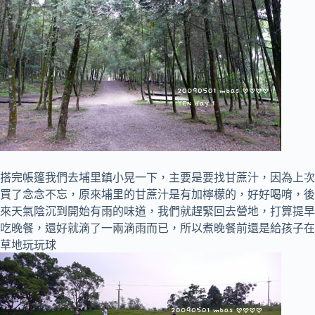
搭完帳篷我們去埔里鎮小晃一下，主要是要找甘蔗汁，因為上次
買了念念不忘，原來埔里的甘蔗汁是有加檸檬的，好好喝唷，後
來天氣陰沉到開始有雨的味道，我們就趕緊回去營地，打算提早
吃晚餐，還好就滴了一兩滴雨而已，所以煮晚餐前還是給孩子在
草地玩玩球