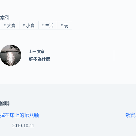
索引
#
大寶
#
小寶
#
生活
#
玩
上一
文章
好多為什麼
關聯
掉在床上的第八顆
紮實
2010-10-11