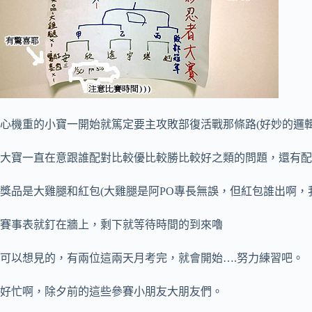
心機重的小寶一開始就篤定要主攻敗部復活戰那條路(好妙的邏輯
大寶一直在意跟誰配對比較優比較勝比較好之類的問題，還有配
獎品是大雞腿和紅包(大雞腿是阿PO專長無誤，但紅包誰出啊，我
賽事表就釘在牆上，剩下就等待時間的到來嚕
可以想見的，有兩位這兩天月考完，就會開始….努力練習吧。
好忙啊，除夕前的這些參賽小朋友大朋友們。