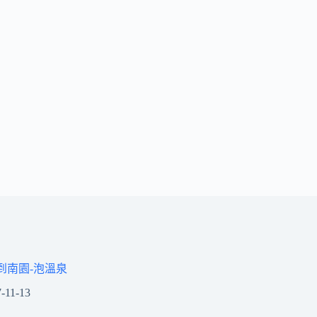
溪到南園-泡溫泉
-11-13