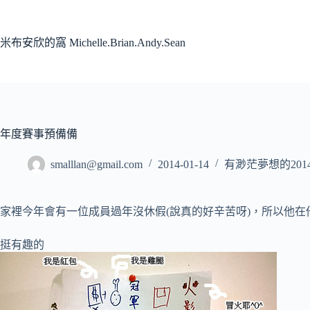
跳
至
主
米布安欣的窩 Michelle.Brian.Andy.Sean
要
內
容
年度賽事預備備
smalllan@gmail.com
2014-01-14
有渺茫夢想的201
家裡今年會有一位成員過年沒休假(說真的好辛苦呀)，所以他
挺有趣的