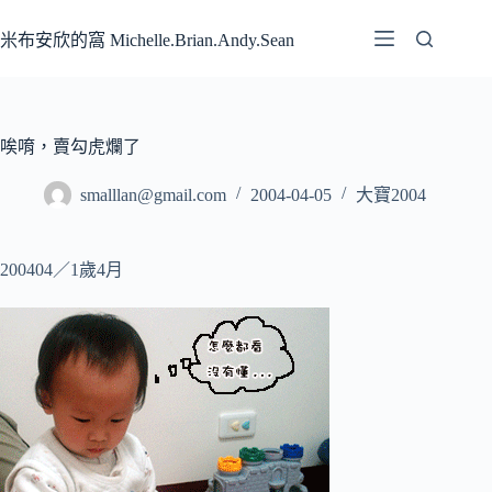
跳
至
米布安欣的窩 Michelle.Brian.Andy.Sean
主
要
內
容
唉唷，賣勾虎爛了
smalllan@gmail.com
2004-04-05
大寶2004
200404／1歲4月