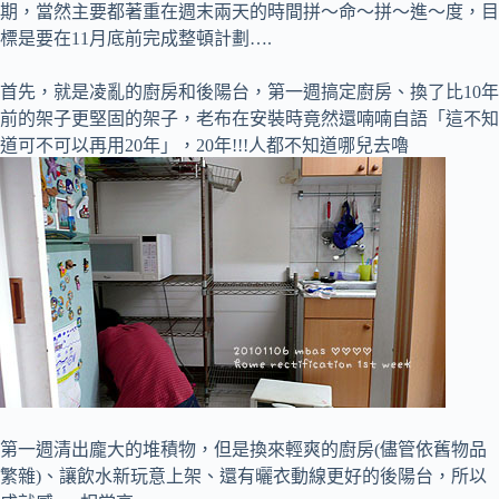
期，當然主要都著重在週末兩天的時間拼～命～拼～進～度，目
標是要在11月底前完成整頓計劃….
首先，就是凌亂的廚房和後陽台，第一週搞定廚房、換了比10年
前的架子更堅固的架子，老布在安裝時竟然還喃喃自語「這不知
道可不可以再用20年」，20年!!!人都不知道哪兒去嚕
第一週清出龐大的堆積物，但是換來輕爽的廚房(儘管依舊物品
繁雜)、讓飲水新玩意上架、還有曬衣動線更好的後陽台，所以