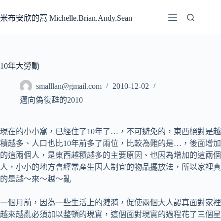
跳
至
米布安欣的窩 Michelle.Brian.Andy.Sean
主
要
內
容
10年大勞動
smalllan@gmail.com
2010-12-02
邁向偽復甦的2010
現在的小小窩，已經住了10年了…，不可避免的，東西絕對是越
積越多、人口也比10年前多了兩位，比較為難的是…，後面增加
的這兩個人，是東西越積越多的主要原因、也因為增加的這兩個
人，小小的地方會經常產生因人制宜的物品擺放法，所以家裡真
的是越～來～越～亂
一個月前，因為一些生活上的漣漪，促使兩個大人認真面對家裡
越來越亂必須加以整頓的現實，這個面對現實的過程花了三個星