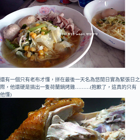
還有一個只有老布才懂，拼在最後一天名為悠閒日實為緊張日之
際，他還硬是搞出一隻荷蘭鍋烤雞………(抱歉了，這真的只有
他懂)