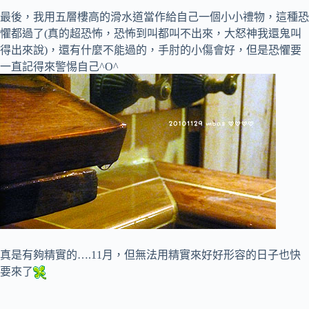
最後，我用五層樓高的滑水道當作給自己一個小小禮物，這種恐
懼都過了(真的超恐怖，恐怖到叫都叫不出來，大怒神我還鬼叫
得出來說)，還有什麼不能過的，手肘的小傷會好，但是恐懼要
一直記得來警惕自己^O^
真是有夠精實的….11月，但無法用精實來好好形容的日子也快
要來了