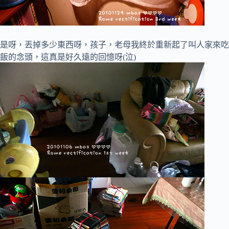
是呀，丟掉多少東西呀，孩子，老母我終於重新起了叫人家來吃
飯的念頭，這真是好久遠的回憶呀(泣)