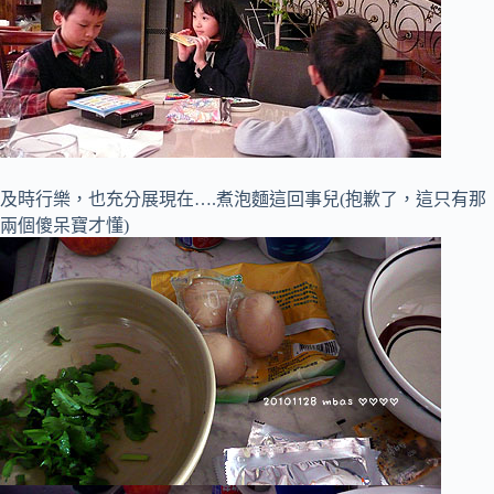
及時行樂，也充分展現在….煮泡麵這回事兒(抱歉了，這只有那
兩個傻呆寶才懂)