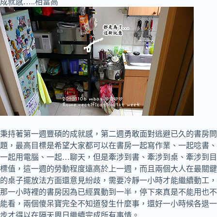
成就感…..相當高
秉持著第一週豐碩的成就感，第二週勇敢面對逃避已久的書房問
題，最高目標是希望大家都可以在書房一起寫作業、一起唸書、
一起用電腦、一起…聊天，但是牽涉到書、牽涉到桌、牽涉到目
標值，這一週的勞動程度遠高於上一週，而且兩個大人在最關鍵
的桌子擺放法方面還意見紛歧，需要冷靜一小時才能繼續動工，
那一小時裡的書房因為已經異動到一半，停下來真是不能用也不
能看，兩個傻呆寶完全不知道發生什麼事，還好一小時候各退一
步才得以在隔天周日繼續完成所有事情。