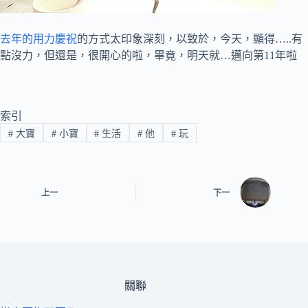
去年的用力慶祝
的方式太印象深刻，以致於，今天，顯得…..有
點沒力，但還是，很開心的啦，畢竟，明天就…邁向第11年啦
索引
#
大寶
#
小寶
#
生活
#
他
#
玩
上一
下一
關聯