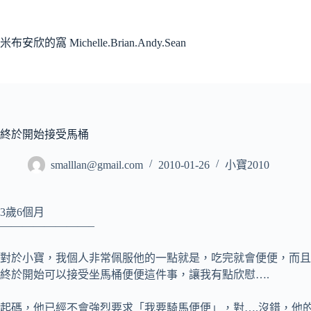
跳
至
主
米布安欣的窩 Michelle.Brian.Andy.Sean
要
內
容
終於開始接受馬桶
smalllan@gmail.com
2010-01-26
小寶2010
3歲6個月
————————–
對於小寶，我個人非常佩服他的一點就是，吃完就會便便，而且
終於開始可以接受坐馬桶便便這件事，讓我有點欣慰….
起碼，他已經不會強烈要求「我要騎馬便便」，對….沒錯，他