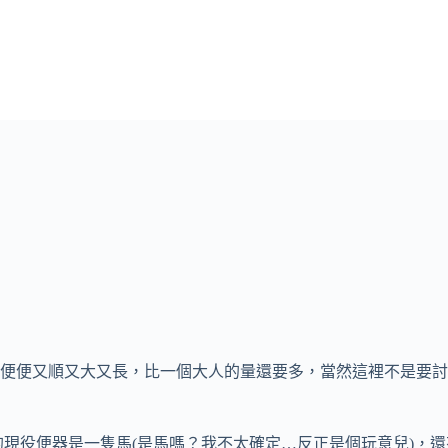
便便又順又大又長，比一個大人的量還要多，當然這裡不是要討
的現役便器是一隻馬(是馬嗎？我不太確定…反正是個玩意兒)，