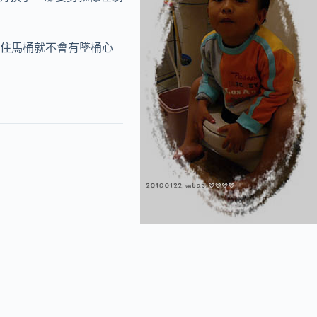
住馬桶就不會有墜桶心