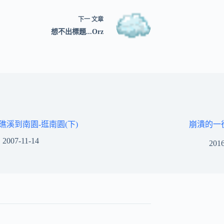
下一
文章
想不出標題...Orz
07礁溪到南園-逛南園(下)
崩潰的一
2007-11-14
2016