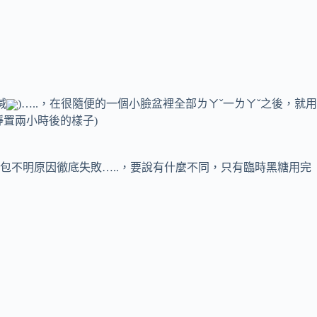
減
)…..，在很隨便的一個小臉盆裡全部ㄌㄚˇ一ㄌㄚˇ之後，就用
置兩小時後的樣子)
不明原因徹底失敗…..，要說有什麼不同，只有臨時黑糖用完