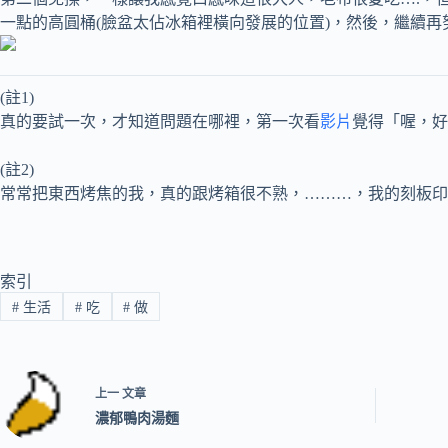
一點的高圓桶(臉盆太佔冰箱裡橫向發展的位置)，然後，繼續再努力試下
(註1)
真的要試一次，才知道問題在哪裡，第一次看
影片
覺得「喔，好
(註2)
常常把東西烤焦的我，真的跟烤箱很不熟，………，我的刻板印象
索引
#
生活
#
吃
#
做
上一
文章
濃郁鴨肉湯麵