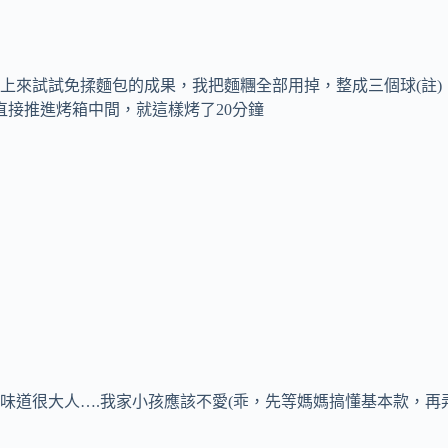
上來試試免揉麵包的成果，我把麵糰全部用掉，整成三個球(註
直接推進烤箱中間，就這樣烤了20分鐘
味道很大人….我家小孩應該不愛(乖，先等媽媽搞懂基本款，再