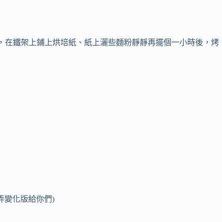
)，在鐵架上鋪上烘培紙、紙上灑些麵粉靜靜再擺個一小時後，烤
弄變化版給你們)