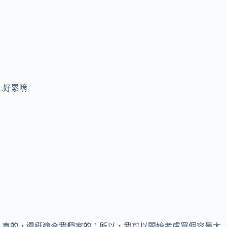
.好累唷
，真的，還挺適合我們家的；所以，我可以開始考慮買個容量大