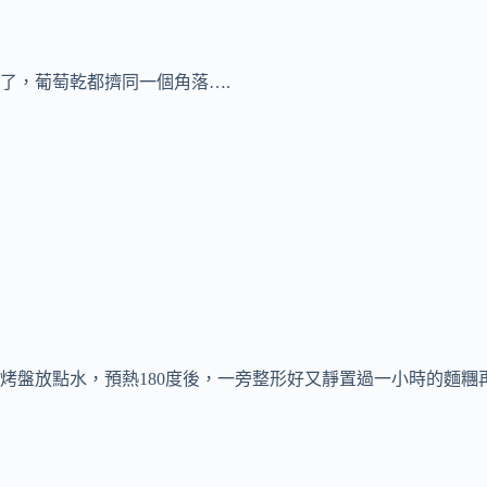
了，葡萄乾都擠同一個角落….
烤盤放點水，預熱180度後，一旁整形好又靜置過一小時的麵糰