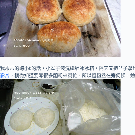
我乖乖的聽小b的話，小盆子沒洗繼續冰冰箱，隔天又把盆子拿出
影片
，稍微知道要靠很多麵粉來幫忙，所以麵粉盆在旁伺候，勉