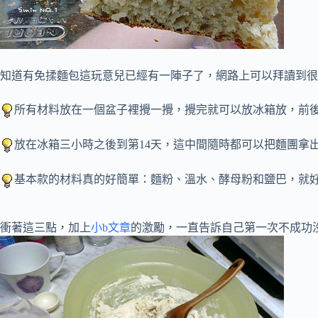
知道有免揉麵包這玩意兒已經有一陣子了，網路上可以拜讀到很
所有材料放在一個盆子裡攪一攪，攪完就可以放冰箱放，前後
放在冰箱三小時之後到第14天，這中間隨時都可以把麵團拿出
基本款的材料真的好簡單：麵粉、溫水、酵母粉和鹽巴，就好
衝著這三點，加上
小b文章
的激勵，一直告訴自己第一次不成功