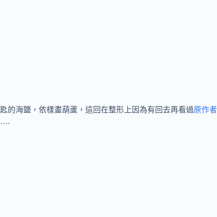
2茶匙的海鹽，依樣畫葫蘆，這回在整形上因為有回去再看過
原作者
….