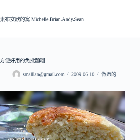
跳
至
主
米布安欣的窩 Michelle.Brian.Andy.Sean
要
內
容
方便好用的免揉麵糰
smalllan@gmail.com
2009-06-10
做過的