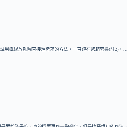
用鐵鍋放麵糰直接進烤箱的方法，一直蹲在烤箱旁邊(註2)，…
但是要給孩子吃，真的還要再作一點變化，但是這種麵包的作法