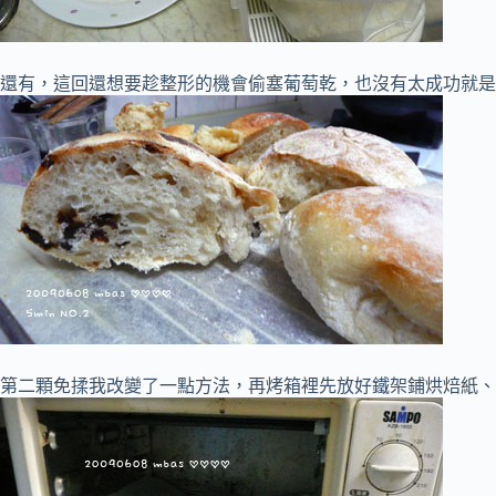
還有，這回還想要趁整形的機會偷塞葡萄乾，也沒有太成功就是
第二顆免揉我改變了一點方法，再烤箱裡先放好鐵架鋪烘焙紙、