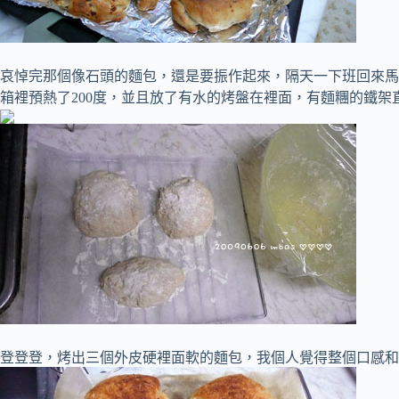
哀悼完那個像石頭的麵包，還是要振作起來，隔天一下班回來馬
箱裡預熱了200度，並且放了有水的烤盤在裡面，有麵糰的鐵架
登登登，烤出三個外皮硬裡面軟的麵包，我個人覺得整個口感和