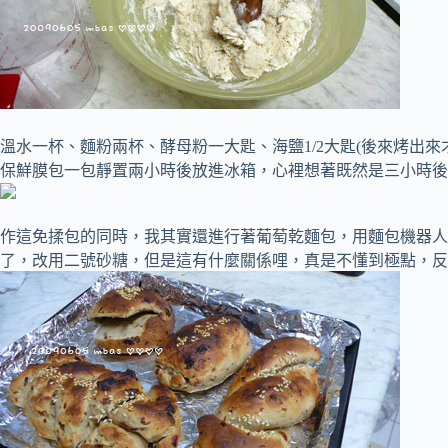
溫水一杯、麵粉兩杯、酵母粉一大匙、海鹽1/2大匙(後來烤出
保鮮膜包一包靜置兩小時後放進冰箱，心裡想著既然是三小時後
作這免揉包的同時，我其實還進行著葡萄乾麵包，用麵包機器人
了，改用二號砂糖，但是這有什麼關係哩，真是不懂到極點，反