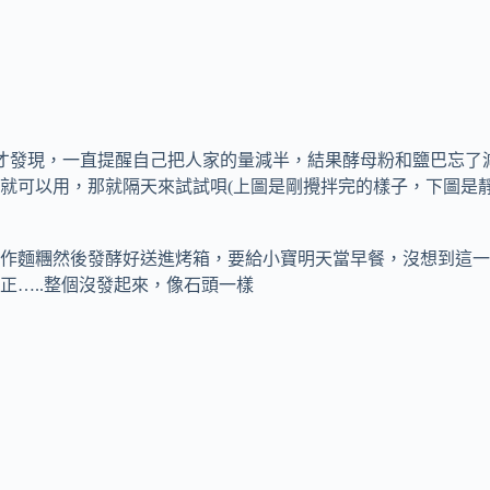
來才發現，一直提醒自己把人家的量減半，結果酵母粉和鹽巴忘了
就可以用，那就隔天來試試唄(上圖是剛攪拌完的樣子，下圖是靜
作麵糰然後發酵好送進烤箱，要給小寶明天當早餐，沒想到這一包
正…..整個沒發起來，像石頭一樣