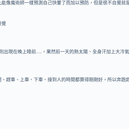
此能像魔術師一樣預測自己快暈了而加以預防，但是很不自覺就
睡覺
暈則出現在晚上睡前….，果然前一天的熱太陽、全身汗加上大冷氣
開、趕車、上車、下車、接到人的時間都算得剛剛好，所以奔跑