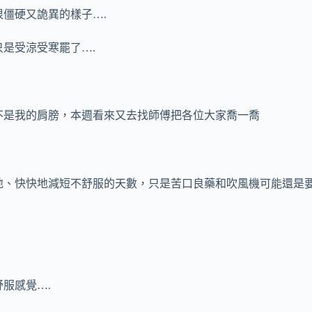
僵硬又詭異的樣子….
只是受涼受寒罷了….
不是我的肩膀，本週看來又去找師傅把各位大家喬一喬
地、快快地減短不舒服的天數，只是苦口良藥和吹風機可能還是
服感覺….