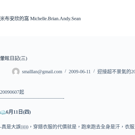
跳
至
主
米布安欣的窩 Michelle.Brian.Andy.Sean
要
內
容
暈眩日記(三)
smalllan@gmail.com
2009-06-11
迎接超不景氣的20
20090607起
—————————————-
6月11日(四)
-真是大誤)))))，穿錯衣服的代價就是，跑來跑去全身是汗，