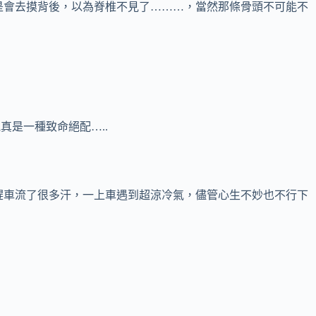
是會去摸背後，以為脊椎不見了………，當然那條骨頭不可能不
真是一種致命絕配…..
趕車流了很多汗，一上車遇到超涼冷氣，儘管心生不妙也不行下