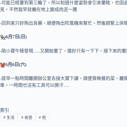
-可能已經暈到第三輪了，所以知道什麼姿勢會引來暈眩，也因
見，不然我早就癱在地上變成肉泥一團
-回到家只好掏出良藥、順便掏出吹風機來幫忙，然後趕緊上床
6月7日(日)
-陪小寶午睡發現…..又開始暈了，還好只有一下下，接下來的
6月6日(六)
-提早一點時間離開辦公室去接大寶下課，順便買晚餐的菜，離
車，一時間也沒有工具可以擦汗….
索引
#
生活
#
省思
#
他