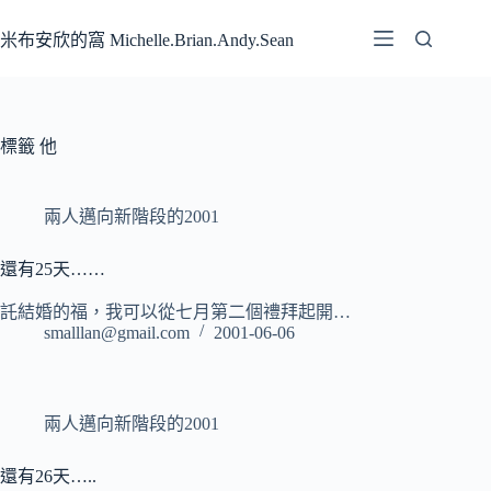
跳
至
米布安欣的窩 Michelle.Brian.Andy.Sean
主
要
內
容
標籤
他
兩人邁向新階段的2001
還有25天……
託結婚的福，我可以從七月第二個禮拜起開…
smalllan@gmail.com
2001-06-06
兩人邁向新階段的2001
還有26天…..