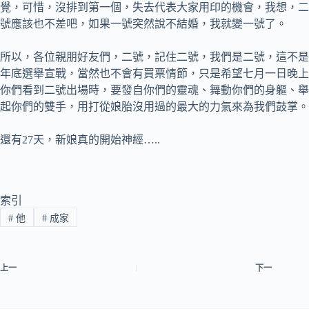
覺，可惜，沒排到第一個，失去代表大家用印的機會，我想，二
號應該也不差吧，如果一號突然說不結婚，我就變一號了。
所以，各位親朋好友們，二號，記住二號，我們是二號，這不是
年底選舉宣戰，當然也不會有買票情節，只是希望七月一日晚上
你們看到二號出場時，要發自你們的靈魂、舞動你們的身軀、舉
起你們的雙手，用打從娘胎沒用過的最大的力氣來為我們鼓掌。
還有27天，新娘真的開始神經…..
索引
#
他
#
成家
上一
下一