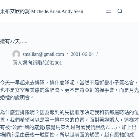
跳
至
米布安欣的窩 Michelle.Brian.Andy.Sean
主
要
內
容
還有27天…..
smalllan@gmail.com
2001-06-04
兩人邁向新階段的2001
今天一早起來去排隊，排什麼隊呢？當然不是近畿小子簽名會，
也不是安室奈美惠的演唱會、更不是蕭亞軒的握手會，而是月光
婚禮的說明會。
為什麼要排隊呢？因為報到的先後順序決定我和新郎屆時站的位
置，我們希望可以是第一排中央的位置，面對著證婚人，這樣才
有被”公證”到的感覺(感覺馬英九是對著我們說話ㄛ…)，加上出
場順序是由最後一號開始，所以越前面的號碼，越有壓軸的感