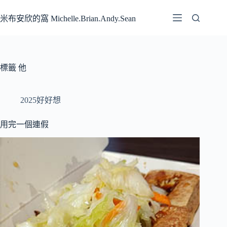
跳
至
米布安欣的窩 Michelle.Brian.Andy.Sean
主
要
內
容
標籤
他
2025好好想
用完一個連假