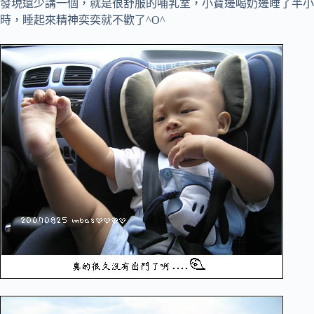
發現還少講一個，就是很舒服的哺乳室，小寶邊喝奶邊睡了半小
時，睡起來精神奕奕就不歡了^O^