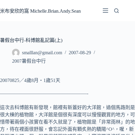
跳
至
米布安欣的窩 Michelle.Brian.Andy.Sean
主
要
內
容
暑假台中行-科博館亂記篇(上)
smalllan@gmail.com
2007-08-29
2007暑假台中行
20070825／4歲8月‧1歲51天
——————————————————-
這次去科博館有新發現，館裡有新蓋好的大洋館，過個馬路則是
很大棟的植物館，大洋館是個很有深度可以慢慢觀賞的地方，可
惜帶著兩個小孩實在看不久就是了，植物館是「非常雨林」的地
方，待在裡面很舒服，會忘記外面有顆炙熱的驕陽^O^，喔，新