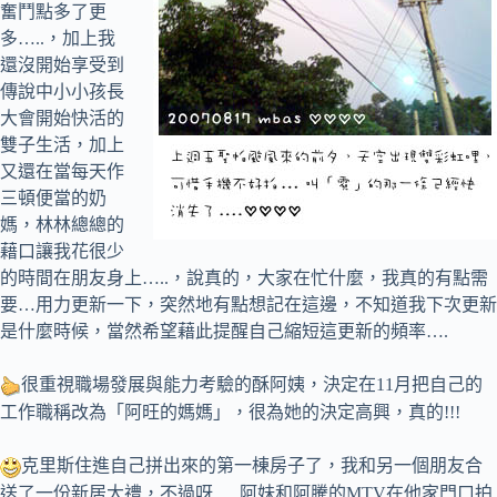
奮鬥點多了更
多…..，加上我
還沒開始享受到
傳說中小小孩長
大會開始快活的
雙子生活，加上
又還在當每天作
三頓便當的奶
媽，林林總總的
藉口讓我花很少
的時間在朋友身上…..，說真的，大家在忙什麼，我真的有點需
要…用力更新一下，突然地有點想記在這邊，不知道我下次更新
是什麼時候，當然希望藉此提醒自己縮短這更新的頻率….
很重視職場發展與能力考驗的酥阿姨，決定在11月把自己的
工作職稱改為「阿旺的媽媽」，很為她的決定高興，真的!!!
克里斯住進自己拼出來的第一棟房子了，我和另一個朋友合
送了一份新居大禮，不過呀…..阿妹和阿騰的MTV在他家門口拍