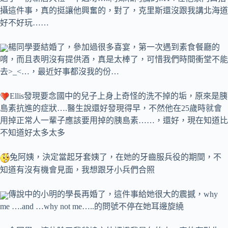
攝這件事，真的挺讓他興奮的，對了，克里斯還沒跟我講北海道
好不好玩……
楊同學要結婚了，參加過很多喜宴，第一次遇到素食餐廳的
唷，而且表明沒有提供酒，真是太棒了，可惜我們時間衝堂不能
去>_<…，最近好事都沒我的份…
Ellis發現要念國中的兒子上身上奇怪的洗不掉的垢，原來是胰
島素抗進的症狀….醫生說還好發現得早，不然他在25歲時就會
用掉正常人一輩子應該要用掉的胰島素……，還好，現在知道比
不知道好太多太多
兔阿姨，決定當起牙套姨了，在她的牙齒服兵役的期間，不
知道有沒有機會見面，我想跟牙小兵們合照
傳說中的小明的學長再婚了，這件事給她很大的震撼，why
me ….and …why not me…..的問號不停在她耳邊旋繞