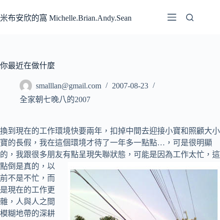
跳
至
米布安欣的窩 Michelle.Brian.Andy.Sean
主
要
內
容
你最近在做什麼
smalllan@gmail.com
2007-08-23
全家朝七晚八的2007
換到現在的工作環境快要兩年，扣掉中間去迎接小寶和照顧大小
寶的長假，我在這個環境才待了一年多一點點…，可是很明顯
的，我跟很多朋友有點呈現失聯狀
態，可能是因為工作太忙，這
點倒是真的，以
前不是不忙，而
是現在的工作更
雜，人與人之間
模糊地帶的深耕