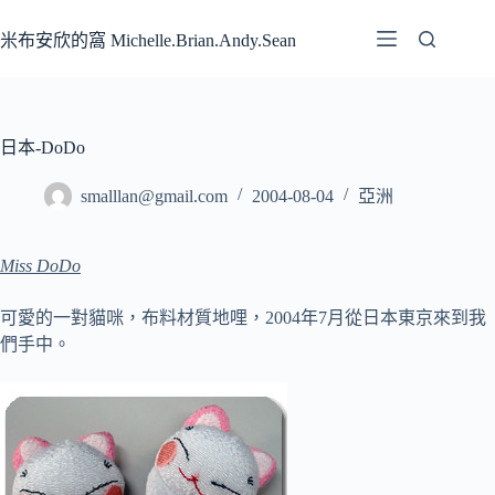
跳
至
米布安欣的窩 Michelle.Brian.Andy.Sean
主
要
內
容
日本-DoDo
smalllan@gmail.com
2004-08-04
亞洲
Miss DoDo
可愛的一對貓咪，布料材質地哩，2004年7月從日本東京來到我
們手中。