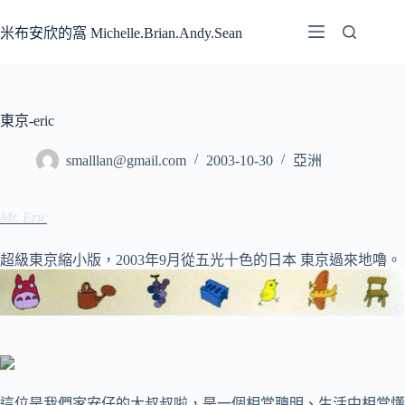
跳
至
米布安欣的窩 Michelle.Brian.Andy.Sean
主
要
內
容
東京-eric
smalllan@gmail.com
2003-10-30
亞洲
Mr. Eric
超級東京縮小版，2003年9月從五光十色的日本 東京過來地嚕。
這位是我們家安仔的大叔叔啦，是一個相當聰明、生活中相當懂