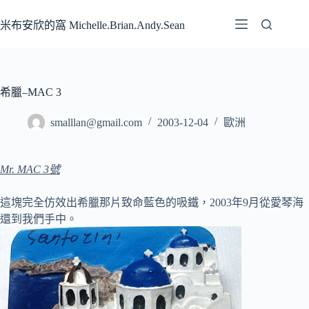
跳
至
米布安欣的窩 Michelle.Brian.Andy.Sean
主
要
內
容
希臘–MAC 3
smalllan@gmail.com
2003-12-04
歐洲
Mr. MAC 3號
這塊完全仿效出希臘那片致命藍色的吸鐵，2003年9月從愛琴海
還到我們手中。