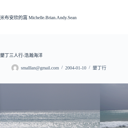
跳
至
主
米布安欣的窩 Michelle.Brian.Andy.Sean
要
內
容
墾丁三人行-浩瀚海洋
smalllan@gmail.com
2004-01-10
墾丁行