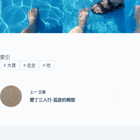
索引
#
大寶
#
走走
#
他
上一
文章
墾丁三人行-孤寂的瞬間