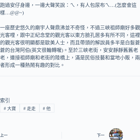
跑過安仔身邊，一邊大聲笑說：ㄟ，有人包尿布ㄟ…(怎麼會這
樣…@@~)
一座歷史悠久的廟宇人聲鼎沸並不奇怪，不過三峽祖師廟好多觀
光客哩，跟中正紀念堂的觀光客以東方臉孔居多有所不同，這裡
的觀光客很明顯都是歐美人士，而且帶頭的解說員多半是白髮蒼
蒼的台灣阿伯(英文很輪轉喔)。至於三峽老街，安安靜靜舊舊老
老，連接祖師廟和老街的陸橋上，滿是民俗技藝和當地小販，兩
者形成一種熱鬧有趣的對比。
索引
#
大寶
#
走走
#
他
上一
下一