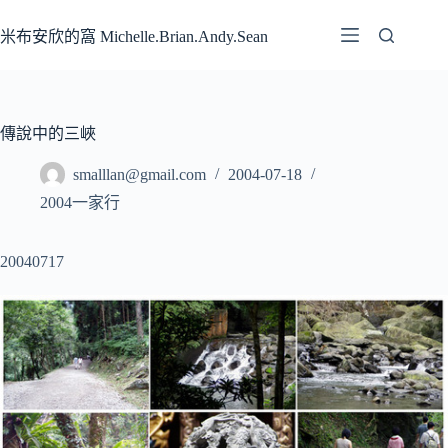
跳
至
米布安欣的窩 Michelle.Brian.Andy.Sean
主
要
內
容
傳說中的三峽
smalllan@gmail.com
2004-07-18
2004一家行
20040717