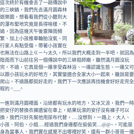
這次終於有機會去了一趟傳說中
的三峽鎮，我們先去滿月圓森林
遊樂園，想看看我們從小聽到大
的瀑布聖地究竟是長得啥樣，不
過，因為這幾天午後雷陣雨頻
繁、加上小孩推車輪胎沒氣、同
行家人有點受傷，帶著小孩實在
也無法在山路上ㄍㄧㄣ太久，所以我們大概走到一半吧，就因為
陰雨而下山前往另一個傳說中的三峽祖師廟，雖然滿月圓沒玩
完，不過，它真是個一邊享受森林浴、一邊認識生態、一邊又可
以跟小孩玩水的好地方，其實蠻適合全家大小一起來，雖說是要
爬山，不過路都挺好走的，我們下一次應該再找機會好好走完全
程的 ^___^
一進到滿月圓裡面，沿途都有玩水的地方，又冰又涼，我們一時
把安仔的替換衣褲遺留在車上，結果玩濕的安仔沒有褲子可以
換，我們只好先幫他用尿布代替，….沒想到，一路上，大人、
小孩、阿伯、小姐….經過我們身邊都在偷偷笑…@@~，可能是
身為當事人，我們實在感覺不出哪裡好笑，還有一群小哥哥一邊