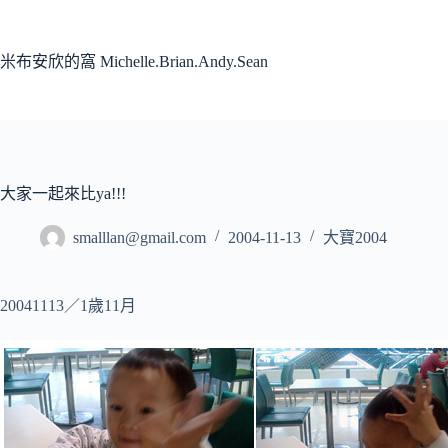
跳
至
主
米布安欣的窩 Michelle.Brian.Andy.Sean
要
內
容
大家一起來比ya!!!
smalllan@gmail.com
2004-11-13
大寶2004
20041113／1歲11月