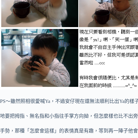
PS～雖然照相很愛喊Ya，不過安仔現在還無法順利比出Ya的樣
地要把拇指、無名指和小指往手掌方向拗，但怎麼樣也比不出旁
手勢，那種「怎麼會這樣」的表情真是有趣，等到再一陣子他會