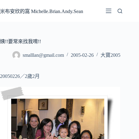
跳
至
米布安欣的窩 Michelle.Brian.Andy.Sean
主
要
內
容
姨!!要常來找我唷!!
smalllan@gmail.com
2005-02-26
大寶2005
20050226／2歲2月