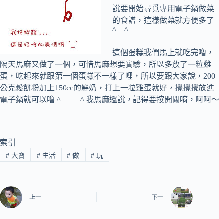
說要開始尋覓專用電子鍋做菜
的食譜，這樣做菜就方便多了
^__^
這個蛋糕我們馬上就吃完嚕，
隔天馬麻又做了一個，可惜馬麻想要實驗，所以多放了一粒雞
蛋，吃起來就跟第一個蛋糕不一樣了哩，所以要跟大家說，200
公克鬆餅粉加上150cc的鮮奶，打上一粒雞蛋就好，攪攪攪放進
電子鍋就可以嚕 ^_____^ 我馬麻還說，記得要按開關唷，呵呵～
索引
#
大寶
#
生活
#
做
#
玩
上一
下一