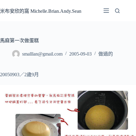
跳
至
米布安欣的窩 Michelle.Brian.Andy.Sean
主
要
內
容
馬麻第一次做蛋糕
smalllan@gmail.com
2005-09-03
做過的
20050903／2歲9月