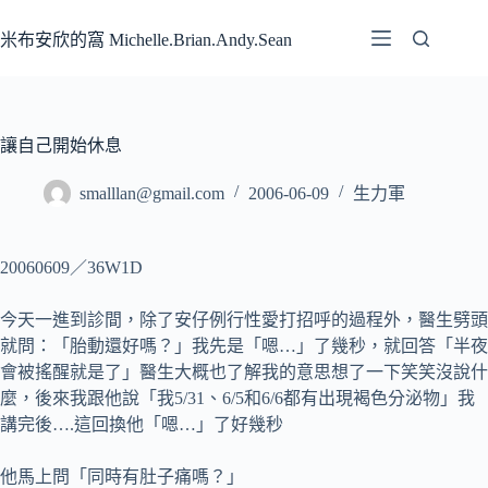
跳
至
米布安欣的窩 Michelle.Brian.Andy.Sean
主
要
內
容
讓自己開始休息
smalllan@gmail.com
2006-06-09
生力軍
20060609／36W1D
今天一進到診間，除了安仔例行性愛打招呼的過程外，醫生劈頭
就問：「胎動還好嗎？」我先是「嗯…」了幾秒，就回答「半夜
會被搖醒就是了」醫生大概也了解我的意思想了一下笑笑沒說什
麼，後來我跟他說「我5/31、6/5和6/6都有出現褐色分泌物」我
講完後….這回換他「嗯…」了好幾秒
他馬上問「同時有肚子痛嗎？」