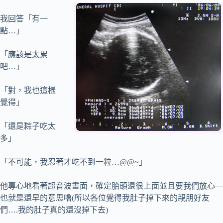
我回答「有一
點…」
「應該是太累
吧…」
「對，我也這樣
覺得」
「還是粽子吃太
多」
「不可能，我忍著才吃不到一粒…@@~」
他專心地看著超音波畫面，確定胎頭還很上面並且要我們放心—
也就是還早的意思嚕(所以各位覺得我肚子掉下來的親朋好友
們….我的肚子真的還沒掉下去)