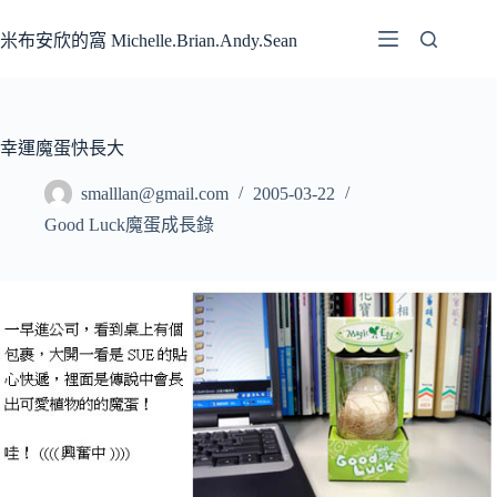
跳
至
米布安欣的窩 Michelle.Brian.Andy.Sean
主
要
內
容
幸運魔蛋快長大
smalllan@gmail.com
2005-03-22
Good Luck魔蛋成長錄