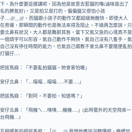
下，為什麼要這樣講呢，因為他是故意去惹貓的嚕(滷味是出了
名的脾氣好)，又是拍又是打的，偏偏貓又很怕小孩
子….@__@，而貓跟小孩子的動作又都超級無敵快，即使大人
在旁邊，那瞬間的動作也是無法來得及阻止，不過再怎麼說，只
要北鼻有狀況，大人都是難辭其咎，當下又氣又急的心境真不是
一個煩字可以形容，氣自己動作不夠快，氣自己沒有八隻手，氣
自己沒有停住時間的能力，也氣自己還教不會北鼻不要隨便亂拍
打貓仔….
把拔馬麻：「不要亂拍貓貓，她會害怕喔」
安仔北鼻：「…喵喵…喵喵…..不要….」
把拔馬麻：「對阿，不要拍，知道嗎？」
安仔北鼻：「飛機ㄟ…咦咦….機機….」(此時窗外的天空飛來一
台飛機…)
互相嘆氣的把拔馬麻：「@___@ 我想他應該沒聽懂吧，繼續加