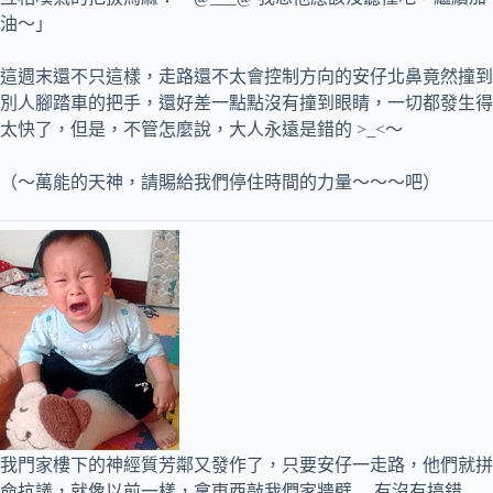
油～」
這週末還不只這樣，走路還不太會控制方向的安仔北鼻竟然撞到
別人腳踏車的把手，還好差一點點沒有撞到眼睛，一切都發生得
太快了，但是，不管怎麼說，大人永遠是錯的 >_<～
（～萬能的天神，請賜給我們停住時間的力量～～～吧）
我門家樓下的神經質芳鄰又發作了，只要安仔一走路，他們就拼
命抗議，就像以前一樣，拿東西敲我們家牆壁….有沒有搞錯