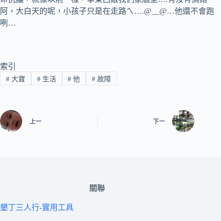
阿，大白天的呢，小孩子只是在走路ㄟ….@__@…他還不會跑
咧…
索引
#
大寶
#
生活
#
他
#
故障
上一
下一
關聯
墾丁三人行-實用工具