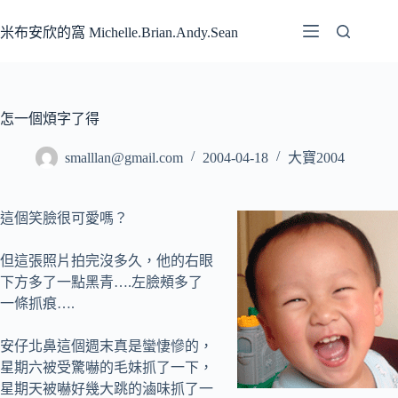
跳
至
米布安欣的窩 Michelle.Brian.Andy.Sean
主
要
內
容
怎一個煩字了得
smalllan@gmail.com
2004-04-18
大寶2004
這個笑臉很可愛嗎？
但這張照片拍完沒多久，他的右眼
下方多了一點黑青….左臉頰多了
一條抓痕….
安仔北鼻這個週末真是蠻悽慘的，
星期六被受驚嚇的毛妹抓了一下，
星期天被嚇好幾大跳的滷味抓了一