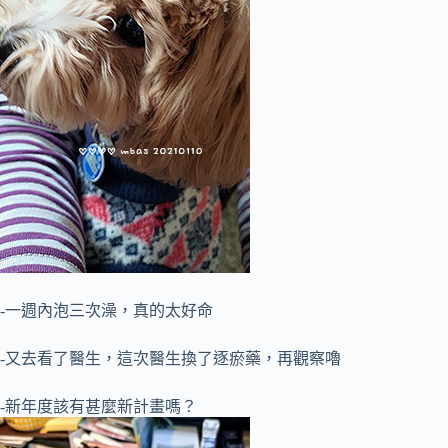
-一週內泡三次澡，真的太好命
-又去看了醫生，這次醫生換了逐瘀藥，再觀察嚕
-新年度該有甚麼新計畫嗎？