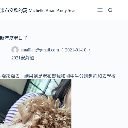
跳
至
米布安欣的窩 Michelle.Brian.Andy.Sean
主
要
內
容
新年度老日子
smalllan@gmail.com
2021-01-10
2021安靜過
-喬來喬去，結果還是老布載我和國中生分別赴約和去學校