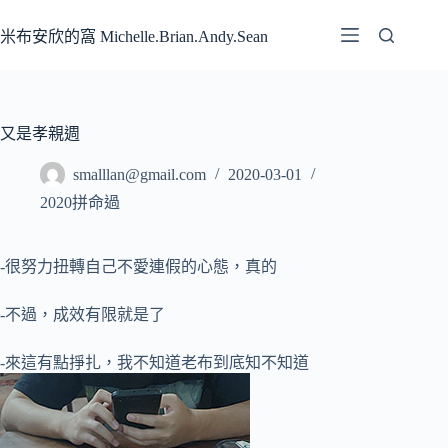
跳
至
米布安欣的窩 Michelle.Brian.Andy.Sean
主
要
內
容
又是孝親週
smalllan@gmail.com
2020-03-01
2020拼命過
-很努力扭轉自己不愛連假的心態，真的
-不過，成效有限就是了
-來這有點掙扎，我不知道老布到底知不知道