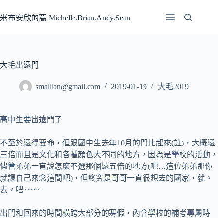
跳
至
米布安欣的窩 Michelle.Brian.Andy.Sean
主
要
內
容
大毛出遠門
smalllan@gmail.com
2019-01-19
大毛2019
高中生要出遠門了
不至於遠得要命，但跟國中生去年10月的門比起來(註)，大概遠
三倍而且是文化和各種顏色大不同的地方，因為是學校的活動，
儘管弟弟一直說怎麼不選那個遠五倍的地方(呃…這位弟弟那你
就讓自己來念這間吧)，但終究是哥哥一直很想去的國家，就。
去。吧~~~~
出門和回來的時間橫跨大部分的寒假，內含學校的補考專屬時