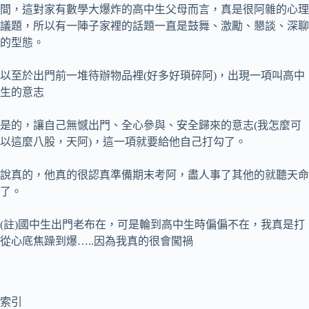
間，這對家有數學大爆炸的高中生父母而言，真是很阿雜的心理
議題，所以有一陣子家裡的話題一直是鼓舞、激勵、懇談、深聊
的型態。
以至於出門前一堆待辦物品裡(好多好瑣碎阿)，出現一項叫高中
生的意志
是的，讓自己無憾出門、全心參與、安全歸來的意志(我怎麼可
以這麼八股，天阿)，這一項就要給他自己打勾了。
說真的，他真的很認真準備期末考阿，盡人事了其他的就聽天命
了。
(註)國中生出門老布在，可是輪到高中生時偏偏不在，我真是打
從心底焦躁到爆…..因為我真的很會闖禍
索引