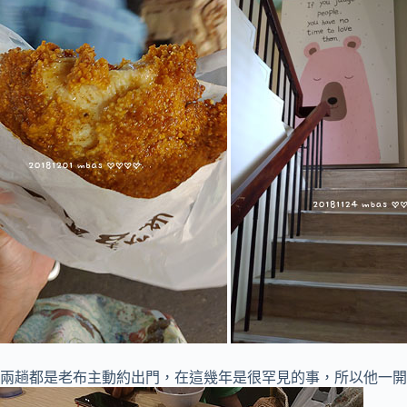
兩趟都是老布主動約出門，在這幾年是很罕見的事，所以他一開