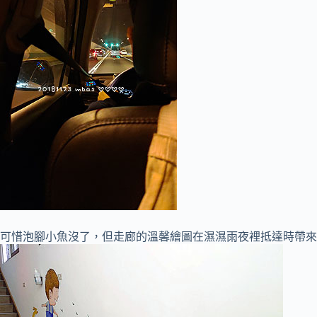
可惜泡腳小魚沒了，但走廊的溫馨繪圖在濕濕雨夜裡抵達時帶來