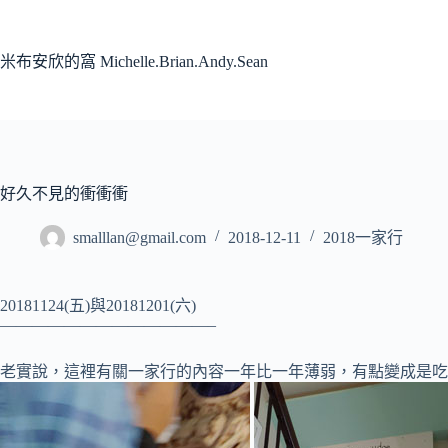
跳
至
主
米布安欣的窩 Michelle.Brian.Andy.Sean
要
內
容
好久不見的衝衝衝
smalllan@gmail.com
2018-12-11
2018一家行
20181124(五)與20181201(六)
—————————————–
老實說，這裡有關一家行的內容一年比一年薄弱
，有點變成是吃