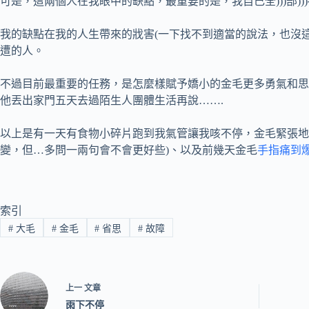
可是，這兩個人在我眼中的缺點，最重要的是，我自己全)))部)))都))
我的缺點在我的人生帶來的戕害(一下找不到適當的說法，也沒
遭的人。
不過目前最重要的任務，是怎麼樣賦予嬌小的金毛更多勇氣和思
他丟出家門五天去過陌生人團體生活再說…….
以上是有一天有食物小碎片跑到我氣管讓我咳不停，金毛緊張地
變，但…多問一兩句會不會更好些)、以及前幾天金毛
手指痛到
索引
#
大毛
#
金毛
#
省思
#
故障
上一
文章
雨下不停