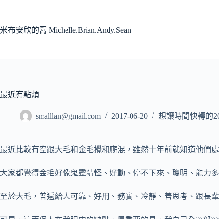
跳
至
主
米布安欣的窩 Michelle.Brian.Andy.Sean
要
內
容
最近有點煩
smalllan@gmail.com
2017-06-20
想讓時間快轉的20
最近比較有空跟大毛和金毛攪和廝混
，雖然十年前就知道他們處
大家都覺得金毛好像鬼靈精怪、好動、停不下來、聰明、能力多
至於大毛，普遍給人可靠、好用、務實、冷靜、善思考、跟長輩