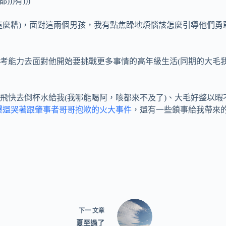
)有)))
這麼糟)，面對這兩個男孩，我有點焦躁地煩惱該怎麼引導他們
考能力去面對他開始要挑戰更多事情的高年級生活(同期的大毛
飛快去倒杯水給我(我哪能喝阿，咳都來不及了)、大毛好整以暇
爆還哭著跟肇事者哥哥抱歉的火大事件
，還有一些鎖事給我帶來
下一
文章
夏至過了