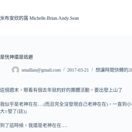
跳
至
主
米布安欣的窩 Michelle.Brian.Andy.Sean
要
內
容
是恍神還是逃避
smalllan@gmail.com
2017-03-21
想讓時間快轉的20
這個週末，眼看有個去年就約好的團體活動，要出發上山了
我似乎是老神在在….(而且完全沒發現自己老神在在)，一直
大○發了(註)」
到了這時候，我還是老神在在….