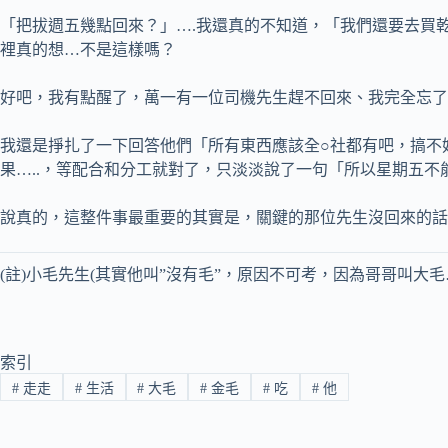
「把拔週五幾點回來？」….我還真的不知道，「我們還要去買
裡真的想…不是這樣嗎？
好吧，我有點醒了，萬一有一位司機先生趕不回來、我完全忘了
我還是掙扎了一下回答他們「所有東西應該全○社都有吧，搞不
果…..，等配合和分工就對了，只淡淡說了一句「所以星期五不
說真的，這整件事最重要的其實是，關鍵的那位先生沒回來的話
(註)小毛先生(其實他叫”沒有毛”，原因不可考，因為哥哥叫
索引
#
走走
#
生活
#
大毛
#
金毛
#
吃
#
他