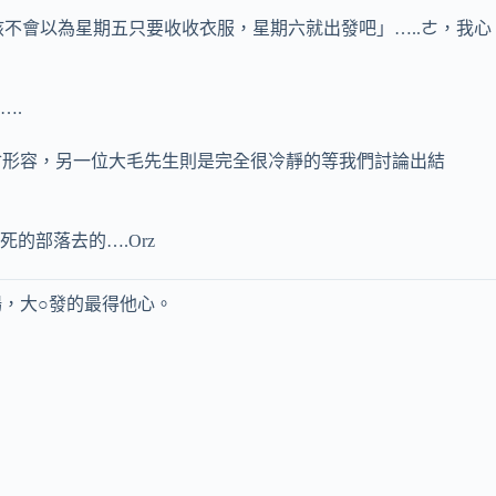
不會以為星期五只要收收衣服，星期六就出發吧」…..ㄜ，我心
….
會形容，另一位大毛先生則是完全很冷靜的等我們討論出結
的部落去的….Orz
場，大○發的最得他心。