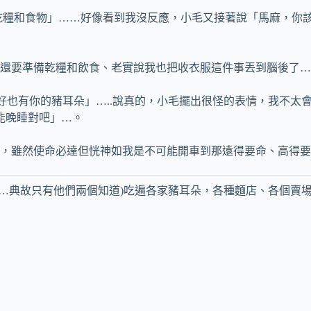
乾糧和食物」……好像看到我沒反應，小毛又接著說「馬麻，你該
還要準備乾糧和飲食、老實說我也把收衣服這件事丟到腦後了…
好也有你的豬耳朵」…..說真的，小毛擺出很怪的表情，我不太
能晚睡對吧」…。
，雖然使命必達但恍神如我是不可能開車到那遠得要命、高得要死
大毛…典故只有他們兩個知道)吃遍各家豬耳朵，各種麵店、各個賣