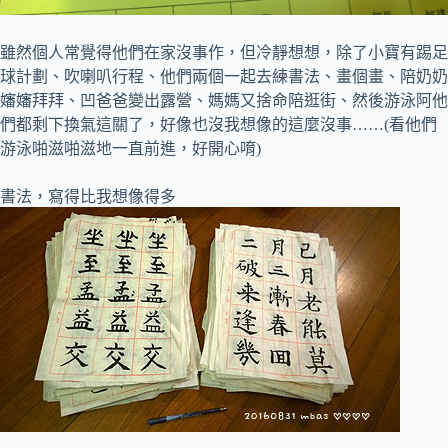
雖然個人常覺得他們在家沒事作，但冷靜想想，除了小寶有踢足
球計劃、吹喇叭行程、他們兩個一起去練書法、畫個畫、陪奶奶
嬸嬸拜拜、凹爸爸變出露營、媽媽又捨命陪逛街、然後游泳阿他
們都剩下換氣這關了，好像也沒我想像的這麼沒事……(看他們
游泳啪滋啪滋地一直前進，好開心唷)
書法，寫得比我想像得多