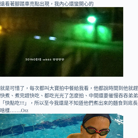
遠看著腳踏車亮點出現，我內心還蠻開心的
就是可惜了，每次都叫大寶拍中餐給我看，他都說時間到他就趕
快煮、煮完趕快吃、都吃光光了怎麼拍、中間還要催慢吞吞弟弟
「快點吃!!!」，所以至今我還是不知道他們煮出來的麵食到底長
啥樣…….Orz