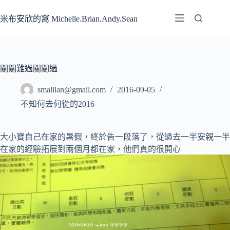
跳
至
米布安欣的窩 Michelle.Brian.Andy.Sean
主
要
內
容
關關難過關關過
smalllan@gmail.com
2016-09-05
不知何去何從的2016
大小寶自己在家的暑假，終於告一段落了
，從過去一半安親一半
在家的經驗拓展到兩個月都在家，他們真的很開心