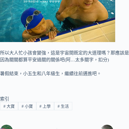
所以大人忙小孩會變強，這是宇宙間既定的大道理嗎？那應該是
因為關關都算平安過關的關係吧(阿…太多關字，扣分)
暑假結束，小五生和八年級生，繼續往前邁進吧。
索引
#
大寶
#
小寶
#
上學
#
生活