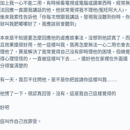
加上我一心不能二用，有時候看電視或電腦或讀東西時，經常無
法回應一直跟我講話的他，他就常覺得我不理他(冤旺阿大人)，
後來我索性告訴他「你每次想跟我講話，發現我沒聽到你時，你
就叫我肥嘟嘟好了，我應該就會聽到」
本來是不知道要怎麼回應他的虛應故事法，沒想到他認真了，而
且效果還很好用，他一這樣叫我，我再怎麼無法一心二用也會去
理他了，算是解決了我常覺得自己沒有即時理他的困境，但總覺
得心理怪怪的，一直被這樣叫下去…..，還好他在家裡在外面還
分得蠻清楚的
有一天，我忍不住問他，是不是你把拔請你這樣叫我…….
他愣了一下，很認真回答，沒有，這是我自己這樣覺得的
好吧
這叫作自己找罪受。