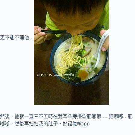
更不能不理他…
然後，他就一直三不五時在我耳朵旁邊念肥嘟嘟…..肥嘟嘟…肥
嘟嘟，然後再拍拍我的肚子，好福氣唷)))))