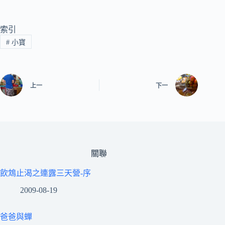
索引
#
小寶
上一
下一
關聯
飲鴆止渴之連露三天營-序
2009-08-19
爸爸與蟬