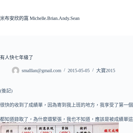
跳
至
主
米布安欣的窩 Michelle.Brian.Andy.Sean
要
內
容
有人快七年級了
smalllan@gmail.com
2015-05-05
大寶2015
(後記)
很快的收到了成績單，因為寄到我上班的地方，我享受了第一個
都知道錄取了，為什麼還緊張，我也不知道，應該是被成績單這