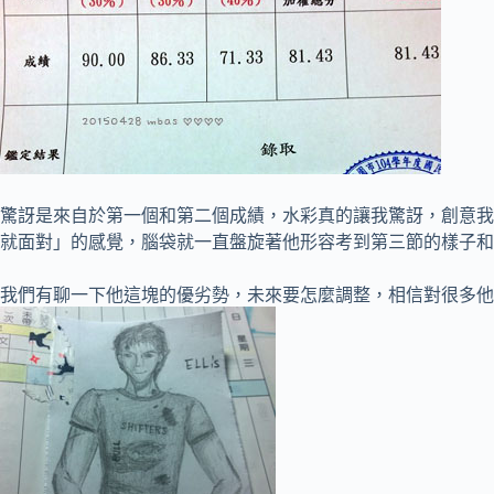
驚訝是來自於第一個和第二個成績，水彩真的讓我驚訝，創意我
就面對」的感覺，腦袋就一直盤旋著他形容考到第三節的樣子和
我們有聊一下他這塊的優劣勢，未來要怎麼調整，相信對很多他