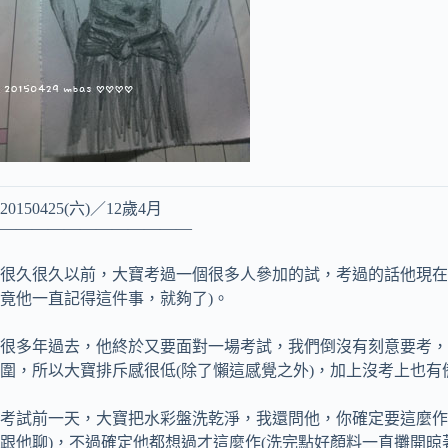
20150425(六)／12歲4月
————————————
很久很久以前，大寶考過一個很多人參加的試，考過的話他現在
竟他一直記得這件事，就夠了)。
很多年過去，他終於又要面對一場考試，我們倒沒有刻意要考
圍，所以大寶排斥感很低(除了懶這感覺之外)，加上沒考上也
考試前一天，大寶把水彩盤洗乾淨，我還問他，你確定要這麼作
跟他聊)，不過確定他都想過才這麼作(洗完點好顏料一直攤開晾