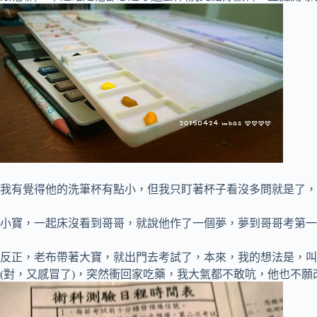
我有覺得他的洗筆杯有點小，但我只盯著杯子看沒多問就是了，
小寶，一起床沒看到哥哥，就說他作了一個夢，夢到哥哥考第一名，哥
反正，老布帶著大寶，就出門去考試了，本來，我的想法是，叫
(對，又感冒了)，突然衝回家吃藥，我大氣都不敢吭，他也不