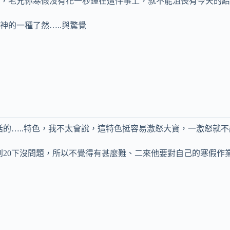
，老兄你寒假沒有花一秒鐘在這件事上，就不能沮喪有今天的結
的一種了然…..與驚覺
話的…..特色，我不太會說，這特色挺容易激怒大寶，一激怒就不講
到20下沒問題，所以不覺得有甚麼難、二來他要對自己的寒假作業