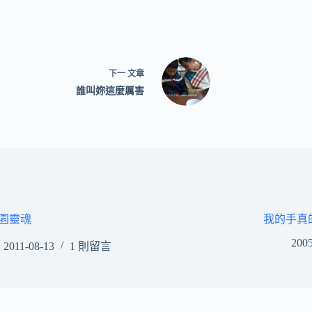
下一
文章
誰叫妳這麼厲害
園靈魂
我的手真
2005
2011-08-13
1 則留言