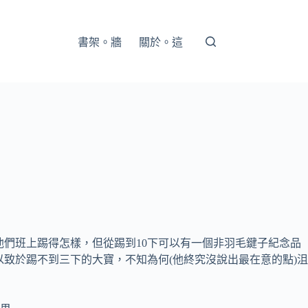
書架。牆
關於。這
他們班上踢得怎樣，但從踢到10下可以有一個非羽毛鍵子紀念品
以致於踢不到三下的大寶，不知為何(他終究沒說出最在意的點)沮