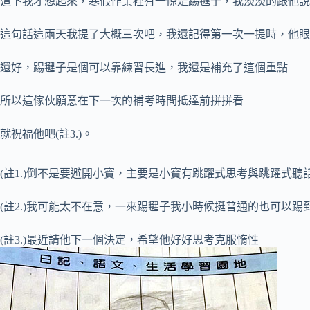
這下我才想起來，寒假作業裡有一條是踢毽子，我淡淡的跟他說
這句話這兩天我提了大概三次吧，我還記得第一次一提時，他眼神
還好，踢毽子是個可以靠練習長進，我還是補充了這個重點
所以這傢伙願意在下一次的補考時間抵達前拼拼看
就祝福他吧(註3.)。
(註1.)倒不是要避開小寶，主要是小寶有跳躍式思考與跳躍式聽
(註2.)我可能太不在意，一來踢毽子我小時候挺普通的也可以踢
(註3.)最近請他下一個決定，希望他好好思考克服惰性