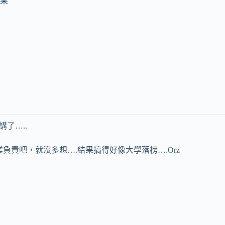
果
了…..
負責吧，就沒多想….結果搞得好像大學落榜….Orz