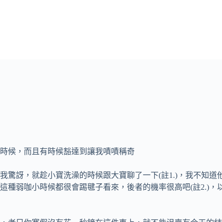
時候，而且有時候豁達到讓我嘖嘖稱奇
驚訝，就趁小寶洗澡的時候跟大寶聊了一下(註1.)，我不知道
種弱咖小時候都很會踢毽子看來，後者的機率很高吧(註2.)，