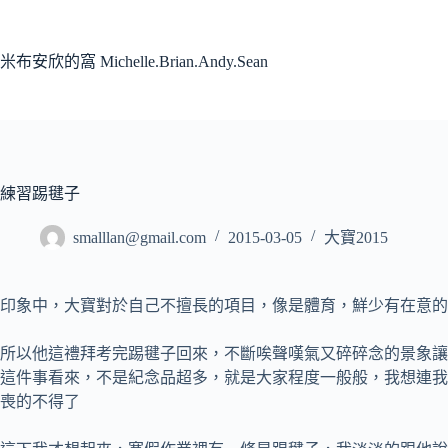
跳
至
主
米布安欣的窩 Michelle.Brian.Andy.Sean
要
內
容
練習踢毽子
smalllan@gmail.com
2015-03-05
大寶2015
印象中，大寶對於自己不擅長的項目，像是體育，鮮少有在意的
所以他這禮拜考完踢毽子回來，不斷唉聲嘆氣又碎碎念的景象讓我
這件事看來，不是紀念品超多，就是大家程度一般般，我想連我這
喪的不得了