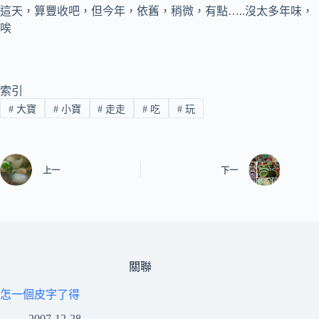
這天，算豐收吧，但今年，依舊，稍微，有點…..沒太多年味，
唉
索引
#
大寶
#
小寶
#
走走
#
吃
#
玩
上一
下一
關聯
怎一個皮字了得
2007-12-28