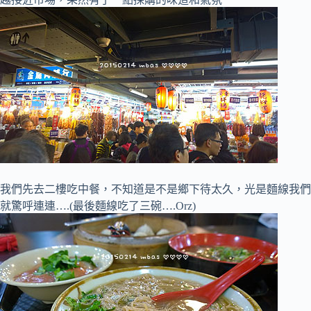
我們先去二樓吃中餐，不知道是不是鄉下待太久，光是麵線我們
就驚呼連連….(最後麵線吃了三碗….Orz)