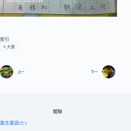
索引
#
大寶
上一
下一
關聯
童言童語(七)