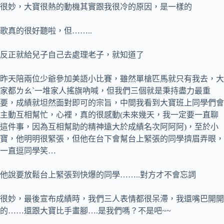
很妙，大寶很熱的動機其實跟我很冷的原因，是一樣的
歌真的很好聽啦，但……..
反正就給兒子自己去處理老子，就知道了
昨天陪兩位少爺參加美語小比賽，雖然單槍匹馬就只有我去，大
家都ㄌㄠˋ一堆家人搖旗吶喊，但我們三個就是秉持盡力最重
要，成績就坦然面對即可的宗旨，中間我看到大寶班上同學們會
主動互相幫忙，心裡，真的很感動(未來幾天，我一定要一直聊
這件事，因為互相幫助的精神遠大於成績名次阿阿阿)，至於小
寶，他明明很緊張，但他在台下會幫台上緊張的同學擠眉弄眼，
一直逗同學笑…
他說要放鬆台上緊張到快爆的同學……..對方才不會忘詞
很妙，最後宣布成績時，我們三人表情都很呆滯，我還嘴巴開開
的……還跟大寶比手畫腳….是我們嗎？不是吧~~