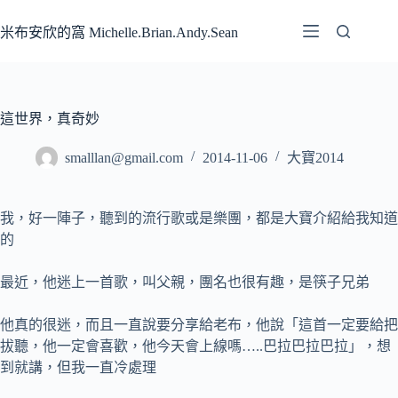
跳
至
米布安欣的窩 Michelle.Brian.Andy.Sean
主
要
內
容
這世界，真奇妙
smalllan@gmail.com
2014-11-06
大寶2014
我，好一陣子，聽到的流行歌或是樂團，都是大寶介紹給我知道
的
最近，他迷上一首歌
，叫父親，團名也很有趣，是筷子兄弟
他真的很迷，而且一直說要分享給老布，他說「這首一定要給把
拔聽，他一定會喜歡，他今天會上線嗎…..巴拉巴拉巴拉」，想
到就講，但我一直冷處理