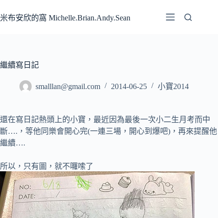
跳
至
米布安欣的窩 Michelle.Brian.Andy.Sean
主
要
內
容
繼續寫日記
smalllan@gmail.com
2014-06-25
小寶2014
還在寫日記熱頭上的小寶，最近因為最後一次小二生月考而中
斷….，等他同樂會開心完(一連三場，開心到爆吧)，再來提醒他
繼續….
所以，只有圖，就不囉嗦了