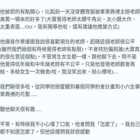
他被罰的有點開心，比起前一天沒穿體育服被畢業典禮主辦老師
臭罵一頓來的好多了(大寶覺得老師太鑽牛角尖、太小題大作、
太重表面…Orz，我有開導他啦，還有建議他應變方式)
他邊寫作業邊跟我說很喜歡現在的老師，起碼這個老師很公平
(雖然我們兩個有時候覺得老師有點狠)，不會特別偏袒誰(大寶真
的很在意這個點)，不管男生女生都一樣，跟他聊下去，倒不是
他覺得低年級和中年級老師有不公平，只是他發現老師都會再
給、多給女生一次機會(哈，我沒笑出來，就心裡哈)…
我們聊很多啦，從同學的戀愛觀到暑假同學約會計畫到小六生畢
業典禮的花絮…..
聽他聊天很有趣….
平常，有時候我不小心嘆了口氣，他會問我「怎麼了」，我自己
都不知道怎麼了，但他這樣問我就很感動