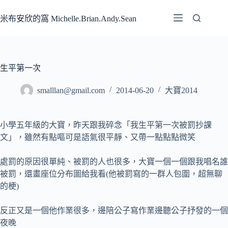
跳
至
米布安欣的窩 Michelle.Brian.Andy.Sean
主
要
內
容
生平第一次
smalllan@gmail.com
2014-06-20
大寶2014
小學五年級的大寶，昨天跟我碎念「我生平第一次被罰抄課
文」，雖然有點嘔可是語氣很平靜、又帶一點點點微笑
處罰的原因很單純、被罰的人也很多，大寶一個一個跟我唱名誰
被罰，還畫座位分布圖給我看(他被罰寫的一群人包圍，超無聊
的梗)
反正又是一個他作業很多，邊陪公子寫作業邊聽公子抒發的一個
夜晚