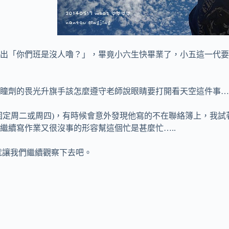
出「你們班是沒人嚕？」，畢竟小六生快畢業了，小五這一代要
瞳劑的畏光升旗手該怎麼遵守老師說眼睛要打開看天空這件事…
是固定周二或周四)，有時候會意外發現他寫的不在聯絡簿上，我
繼續寫作業又很沒事的形容幫這個忙是甚麼忙…..
就讓我們繼續觀察下去吧。