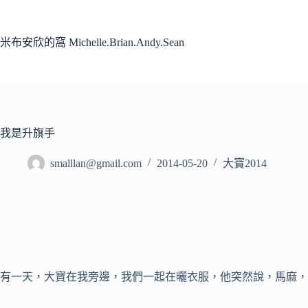
跳
至
主
米布安欣的窩 Michelle.Brian.Andy.Sean
要
內
容
我是升旗手
smalllan@gmail.com
2014-05-20
大寶2014
有一天，大寶在我旁邊，我們一起在曬衣服，他突然說，馬麻，