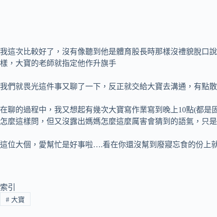
我這次比較好了，沒有像聽到他是體育股長時那樣沒禮貌脫口說
樣，大寶的老師就指定他作升旗手
我們就畏光這件事又聊了一下，反正就交給大寶去溝通，有點散
在聊的過程中，我又想起有幾次大寶寫作業寫到晚上10點(都
怎麼這樣問，但又沒露出媽媽怎麼這麼厲害會猜到的語氣，只是
這位大個，愛幫忙是好事啦….看在你還沒幫到廢寢忘食的份上
索引
#
大寶