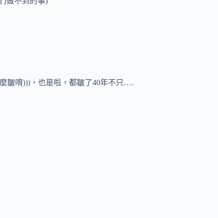
們做不到的事)
皺唷)))，也是啦，都皺了40年不只….