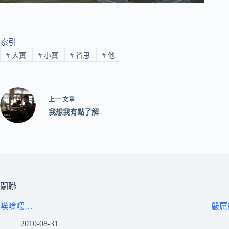
索引
#
大寶
#
小寶
#
省思
#
他
上一
文章
我想我有點了解
關聯
唉唷喂…
嚴厲
2010-08-31