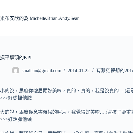
跳
至
主
米布安欣的窩 Michelle.Brian.Andy.Sean
要
內
容
摸平額頭的KPI
smalllan@gmail.com
2014-01-22
有渺茫夢想的201
小的說，馬麻你皺眉頭好美唷，真的，真的，我是說真的….
(
>>>好想捏他臉
大的說，馬麻你念書時候的照片，我覺得好美唷….(這孩子要重
>>>好想彈他頭