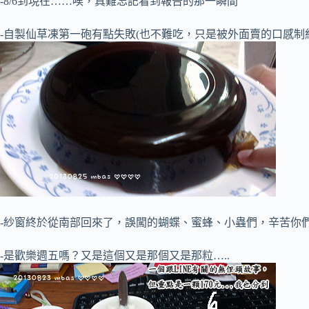
-8/6到現在……唉，真難忘記看到報告的那一瞬間
-自製仙草凍第一砲有點失敗(也不難吃，只是被外面賣的口感制
-紗窗終於從南部回來了，誤闖的蝴蝶、蜜蜂、小蟲們，辛苦你
-是歡樂週五嗎？又是這個又是那個又是那粒…..