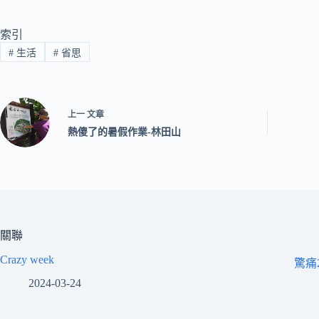
索引
#
生活
#
省思
上一
文章
熱傻了的暑假作業-林田山
關聯
Crazy week
驚痛2
2024-03-24