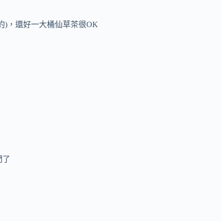
約)，還好一大桶仙草茶很OK
們了