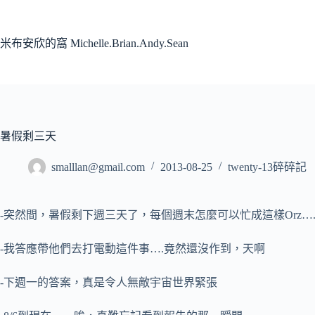
跳
至
主
米布安欣的窩 Michelle.Brian.Andy.Sean
要
內
容
暑假剩三天
smalllan@gmail.com
2013-08-25
twenty-13碎碎記
-突然間，暑假剩下週三天了，每個週末怎麼可以忙成這樣Orz…
-我答應帶他們去打電動這件事….竟然還沒作到，天啊
-下週一的答案，真是令人無敵宇宙世界緊張